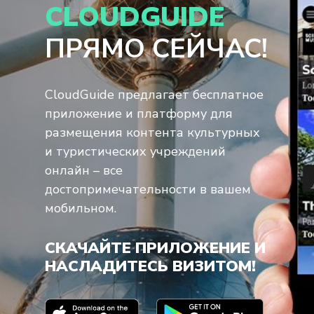
CLOUDGUIDE
ПРЯМО СЕЙЧАС!
CloudGuide предлагает бесплатное
приложение и платформу для
размещения контента культурных
и туристических учреждений
онлайн – все
достопримечательности в вашем
мобильном.
СКАЧАЙТЕ ПРИЛОЖЕНИЕ И
НАСЛАДИТЕСЬ ВИЗИТОМ!