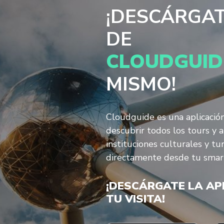
¡DESCÁRGAT
DE
CLOUDGUID
MISMO!
Cloudguide es una aplicació
descubrir todos los tours y 
instituciones culturales y tur
directamente desde tu smar
¡DESCÁRGATE LA AP
TU VISITA!