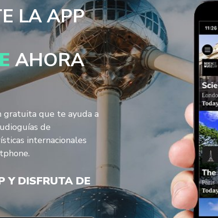
E LA APP
E
AHORA
n gratuita que te ayuda a
audioguías de
ísticas internacionales
tphone.
P Y DISFRUTA DE