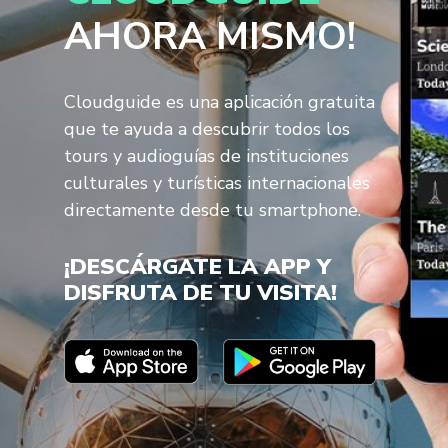
AHORA MISMO!
Cloudguide es una aplicación gratuita
que te ayuda a descubrir todos los
tours y audioguías de instituciones
culturales y turísticas internacionales
directamente desde tu smartphone.
¡DESCÁRGATE LA APP Y
DISFRUTA DE TU VISITA!