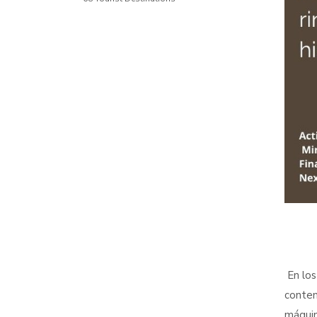
En los
contem
máquin