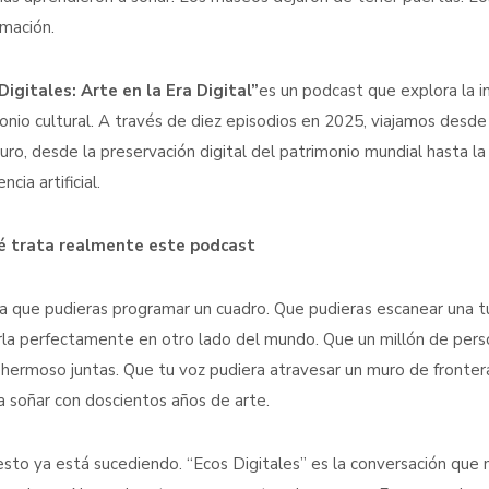
mación.
Digitales: Arte en la Era Digital”
es un podcast que explora la i
onio cultural. A través de diez episodios en 2025, viajamos desde
turo, desde la preservación digital del patrimonio mundial hasta l
ncia artificial.
é trata realmente este podcast
a que pudieras programar un cuadro. Que pudieras escanear una tu
rla perfectamente en otro lado del mundo. Que un millón de pers
l hermoso juntas. Que tu voz pudiera atravesar un muro de frontera 
a soñar con doscientos años de arte.
sto ya está sucediendo. “Ecos Digitales” es la conversación que