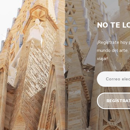
NO TE L
¡Regístrate hoy p
mundo del arte,
viajar!