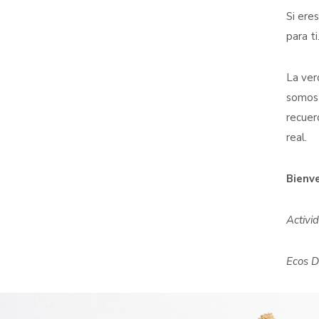
Si ere
para ti
La ver
somos 
recuer
real.
Bienve
Activi
Ecos D