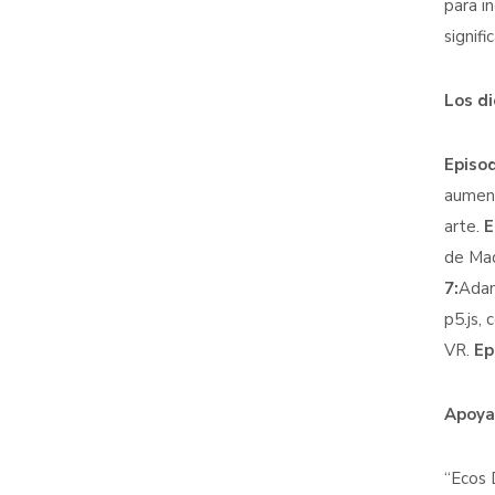
para i
signif
Los d
Episod
aument
arte.
E
de Mad
7:
Adam
p5.js,
VR.
Ep
Apoyad
“Ecos 