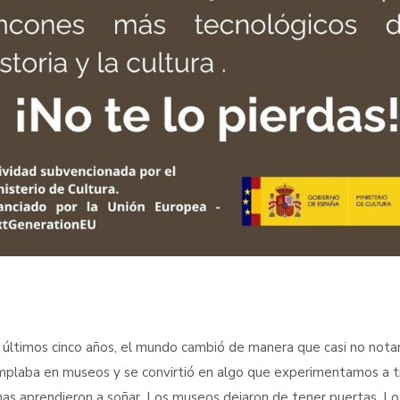
 últimos cinco años, el mundo cambió de manera que casi no notam
plaba en museos y se convirtió en algo que experimentamos a tra
as aprendieron a soñar. Los museos dejaron de tener puertas. Los