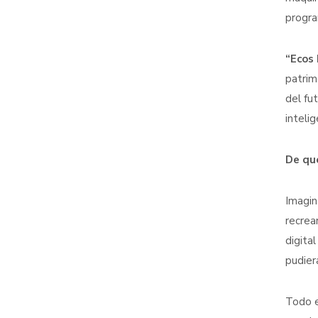
progra
“Ecos 
patrim
del fu
intelige
De qu
Imagin
recrea
digita
pudier
Todo e