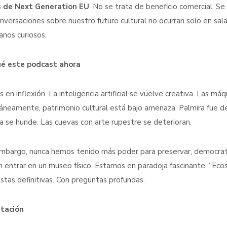
s de Next Generation EU
. No se trata de beneficio comercial. Se
nversaciones sobre nuestro futuro cultural no ocurran solo en sal
anos curiosos.
ué este podcast ahora
s en inflexión. La inteligencia artificial se vuelve creativa. Las m
áneamente, patrimonio cultural está bajo amenaza. Palmira fue des
a se hunde. Las cuevas con arte rupestre se deterioran.
embargo, nunca hemos tenido más poder para preservar, democrati
n entrar en un museo físico. Estamos en paradoja fascinante. “Eco
stas definitivas. Con preguntas profundas.
itación