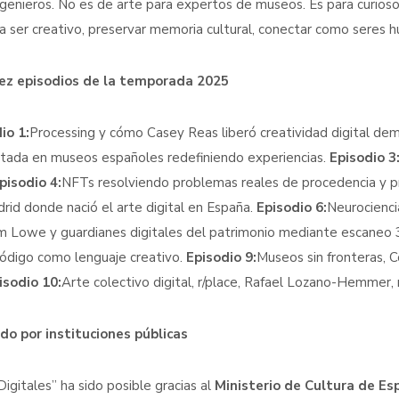
ngenieros. No es de arte para expertos de museos. Es para curios
ica ser creativo, preservar memoria cultural, conectar como seres 
iez episodios de la temporada 2025
io 1:
Processing y cómo Casey Reas liberó creatividad digital de
ada en museos españoles redefiniendo experiencias.
Episodio 3
pisodio 4:
NFTs resolviendo problemas reales de procedencia y pr
rid donde nació el arte digital en España.
Episodio 6:
Neurocienci
 Lowe y guardianes digitales del patrimonio mediante escaneo
 código como lenguaje creativo.
Episodio 9:
Museos sin fronteras, 
isodio 10:
Arte colectivo digital, r/place, Rafael Lozano-Hemme
o por instituciones públicas
Digitales” ha sido posible gracias al
Ministerio de Cultura de Es