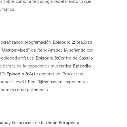
os sobre cómo la tecnología redefiniendo lo que
humanos.
mocratizando programación.
Episodio 2:
Realidad
:
“Unsupervised” de Refik Anadol, IA soñando con
opiedad artística.
Episodio 5:
Centro de Cálculo
a detrás de la experiencia museística.
Episodio
 3D.
Episodio 8:
Arte generativo: Processing,
Cooper Hewitt Pen, Rijksmuseum, experiencias
r, memes como patrimonio.
paña
y financiación de la
Unión Europea a