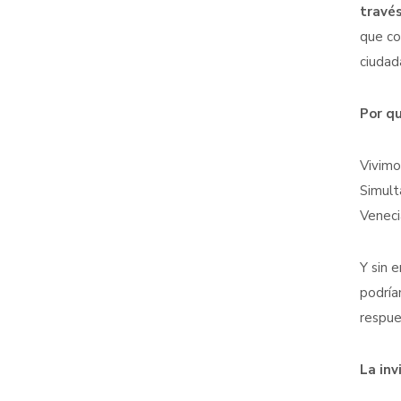
travé
que co
ciudad
Por q
Vivimo
Simult
Veneci
Y sin 
podría
respue
La inv